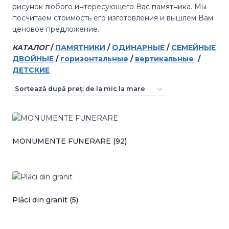
рисунок любого интересующего Вас памятника. Мы
посчитаем стоимость его изготовления и вышлем Вам
ценовое предложение.
КАТАЛОГ
/
ПАМЯТНИКИ
/
ОДИНАРНЫЕ
/
СЕМЕЙНЫЕ
ДВОЙНЫЕ
/
горизонтальные
/
вертикальные
/
ДЕТСКИЕ
MONUMENTE FUNERARE
(92)
Plăci din granit
(5)