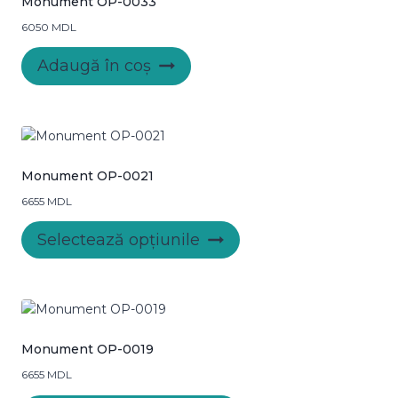
Monument OP-0033
6050
MDL
Adaugă în coș
Monument OP-0021
6655
MDL
Acest
Selectează opțiunile
produs
are
mai
multe
variații.
Opțiunile
Monument OP-0019
pot
6655
MDL
fi