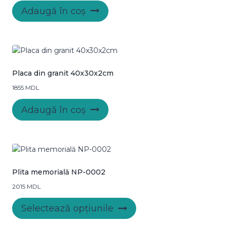
Adaugă în coș
Placa din granit 40x30x2cm
1855
MDL
Adaugă în coș
Plita memorială NP-0002
2015
MDL
Acest
Selectează opțiunile
produs
are