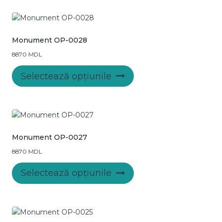
produsului.
Monument OP-0028
8870
MDL
Acest
Selectează opțiunile
produs
are
mai
multe
variații.
Opțiunile
Monument OP-0027
pot
8870
MDL
fi
Acest
alese
Selectează opțiunile
produs
în
are
pagina
mai
produsului.
multe