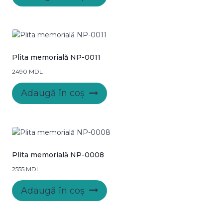
în
pagina
produsului.
Plita memorială NP-0011
2490
MDL
Adaugă în coș
Plita memorială NP-0008
2555
MDL
Adaugă în coș