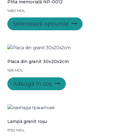
Plita memorială NP-0012
1480
MDL
Acest
Selectează opțiunile
produs
are
mai
multe
variații.
Opțiunile
Placa din granit 30x20x2cm
pot
1615
MDL
fi
alese
Adaugă în coș
în
pagina
produsului.
Lampă granit roșu
1750
MDL