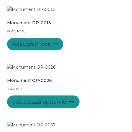
Monument DP-0013
9005
MDL
Adaugă în coș
Monument OP-0026
9140
MDL
Acest
Selectează opțiunile
produs
are
mai
multe
variații.