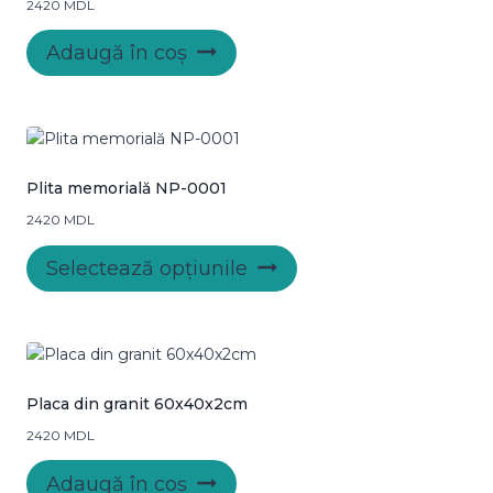
2420
MDL
Adaugă în coș
Plita memorială NP-0001
2420
MDL
Acest
Selectează opțiunile
produs
are
mai
multe
variații.
Opțiunile
Placa din granit 60x40x2cm
pot
2420
MDL
fi
alese
Adaugă în coș