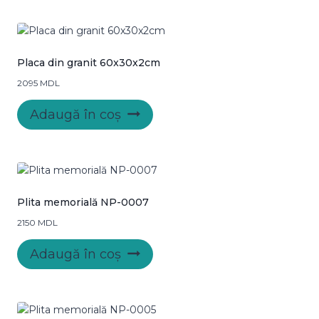
mai
multe
variații.
Opțiunile
Placa din granit 60x30x2cm
pot
2095
MDL
fi
alese
Adaugă în coș
în
pagina
produsului.
Plita memorială NP-0007
2150
MDL
Adaugă în coș