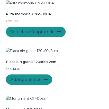
Plita memorială NP-0004
2555
MDL
Acest
Selectează opțiunile
produs
are
mai
multe
variații.
Opțiunile
Placa din granit 120x60x2cm
pot
3710
MDL
fi
alese
Adaugă în coș
în
pagina
produsului.