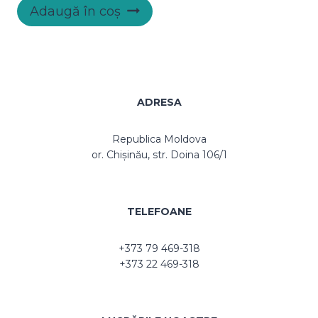
alese
Adaugă în coș
în
pagina
produsului.
ADRESA
Republica Moldova
or. Chișinău, str. Doina 106/1
TELEFOANE
+373 79 469-318
+373 22 469-318