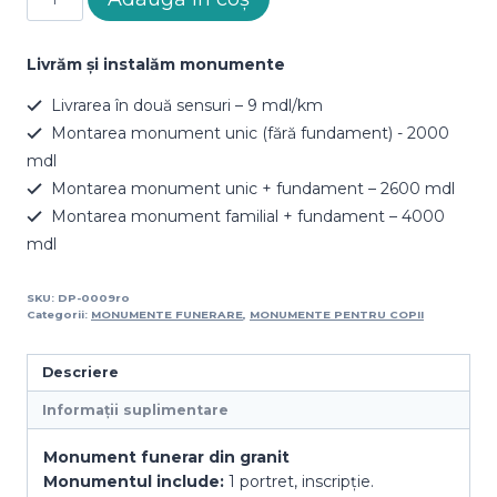
Monument
DP-
0009
Livrăm și instalăm monumente
Livrarea în două sensuri – 9 mdl/km
Montarea monument unic (fără fundament) - 2000
mdl
Montarea monument unic + fundament – 2600 mdl
Montarea monument familial + fundament – 4000
mdl
SKU:
DP-0009ro
Categorii:
MONUMENTE FUNERARE
,
MONUMENTE PENTRU COPII
Descriere
Informații suplimentare
Monument funerar din granit
Monumentul include:
1 portret, inscripție.