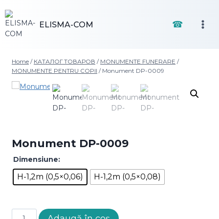
Skip
to
☎
ELISMA-COM
content
Home
/
КАТАЛОГ ТОВАРОВ
/
MONUMENTE FUNERARE
/
MONUMENTE PENTRU COPII
/
Monument DP-0009
Monument DP-0009
Dimensiune:
H-1,2m (0,5×0,06)
H-1,2m (0,5×0,08)
Cantitate
Adaugă în coș