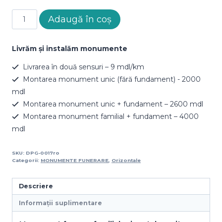
Cantitate
Adaugă în coș
Monument
DPG-
0017
Livrăm și instalăm monumente
Livrarea în două sensuri – 9 mdl/km
Montarea monument unic (fără fundament) - 2000
mdl
Montarea monument unic + fundament – 2600 mdl
Montarea monument familial + fundament – 4000
mdl
SKU:
DPG-0017ro
Categorii:
MONUMENTE FUNERARE
,
Orizontale
Descriere
Informații suplimentare