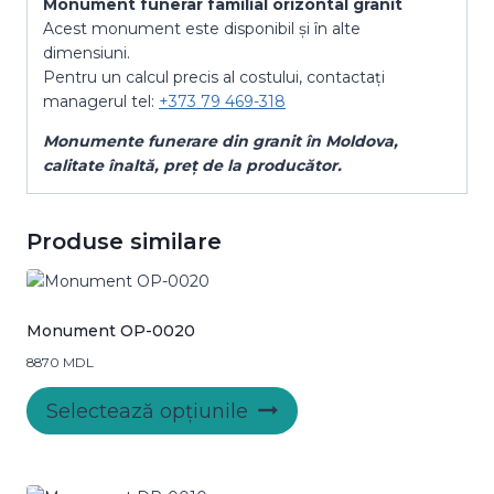
Monument funerar familial orizontal granit
Acest monument este disponibil și în alte
dimensiuni.
Pentru un calcul precis al costului, contactați
managerul tel:
+373 79 469-318
Monumente funerare din granit
în Moldova
,
calitate
înaltă, preț
de la producător.
Produse similare
Monument OP-0020
8870
MDL
Acest
Selectează opțiunile
produs
are
mai