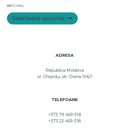
pot
8870
MDL
fi
Acest
alese
Selectează opțiunile
produs
în
are
pagina
mai
produsului.
multe
variații.
Opțiunile
ADRESA
pot
fi
Republica Moldova
alese
or. Chișinău, str. Doina 106/1
în
pagina
produsului.
TELEFOANE
+373 79 469-318
+373 22 469-318