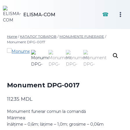
Skip
to
☎
ELISMA-COM
content
Home
/
КАТАЛОГ ТОВАРОВ
/
MONUMENTE FUNERARE
/
Monument DPG-0017
Monument DPG-0017
11235
MDL
Monument funerar comun la comandă
Mărimea:
înălțime – 0,6m; lățime – 1,0m; grosime – 0,06m