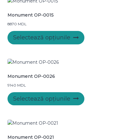
Monument OP-0015
8870
MDL
Acest
Selectează opțiunile
produs
are
mai
multe
variații.
Opțiunile
Monument OP-0026
pot
9140
MDL
fi
Acest
alese
Selectează opțiunile
produs
în
are
pagina
mai
produsului.
multe
variații.
Opțiunile
Monument OP-0021