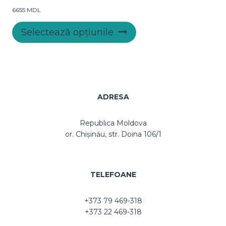
pot
6655
MDL
fi
Acest
alese
Selectează opțiunile
produs
în
are
pagina
mai
produsului.
multe
variații.
Opțiunile
ADRESA
pot
fi
Republica Moldova
alese
or. Chișinău, str. Doina 106/1
în
pagina
produsului.
TELEFOANE
+373 79 469-318
+373 22 469-318