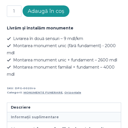
Cantitate
Adaugă în coș
Monument
DPG-
0020
Livrăm și instalăm monumente
Livrarea în două sensuri – 9 mdl/km
Montarea monument unic (fără fundament) - 2000
mdl
Montarea monument unic + fundament – 2600 mdl
Montarea monument familial + fundament – 4000
mdl
SKU:
DPG-0020ro
Categorii:
MONUMENTE FUNERARE
,
Orizontale
Descriere
Informații suplimentare