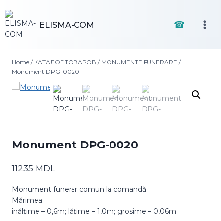
Skip
to
☎
ELISMA-COM
content
Home
/
КАТАЛОГ ТОВАРОВ
/
MONUMENTE FUNERARE
/
Monument DPG-0020
Monument DPG-0020
11235
MDL
Monument funerar comun la comandă
Mărimea:
înălțime – 0,6m; lățime – 1,0m; grosime – 0,06m