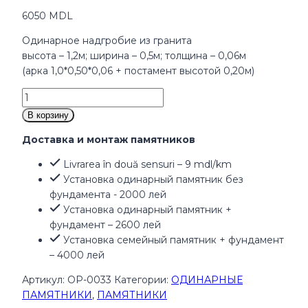
6050
MDL
Одинарное надгробие из гранита
высота – 1,2м; ширина – 0,5м; толщина – 0,06м
(арка 1,0*0,50*0,06 + постамент высотой 0,20м)
Количество
товара
В корзину
Памятник
Доставка и монтаж памятников
OP-
0033
Livrarea în două sensuri – 9 mdl/km
Установка одинарный памятник без
фундамента - 2000 лей
Установка одинарный памятник +
фундамент – 2600 лей
Установка семейный памятник + фундамент
– 4000 лей
Артикул:
OP-0033
Категории:
ОДИНАРНЫЕ
ПАМЯТНИКИ
,
ПАМЯТНИКИ