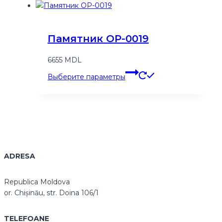
несколько
вариаций.
Опции
Памятник OP-0019
можно
выбрать
6655
MDL
на
Этот
странице
Выберите параметры
товар
товара.
имеет
несколько
вариаций.
Опции
можно
выбрать
ADRESA
на
странице
товара.
Republica Moldova
or. Chișinău, str. Doina 106/1
TELEFOANE