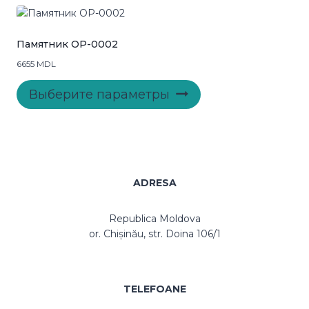
вариаций.
Опции
можно
Памятник OP-0002
выбрать
6655
MDL
на
Этот
странице
Выберите параметры
товар
товара.
имеет
несколько
вариаций.
Опции
можно
ADRESA
выбрать
на
Republica Moldova
странице
or. Chișinău, str. Doina 106/1
товара.
TELEFOANE