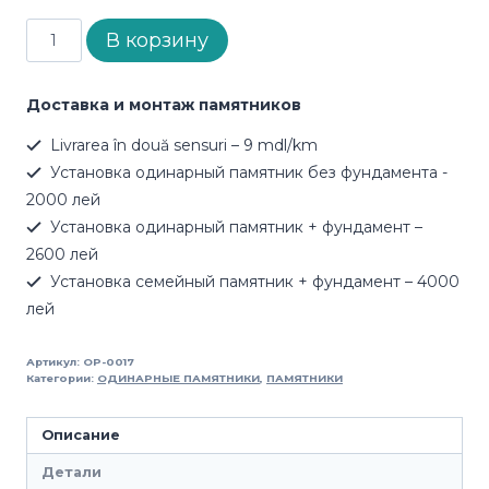
Количество
В корзину
товара
Памятник
OP-
Доставка и монтаж памятников
0017
Livrarea în două sensuri – 9 mdl/km
Установка одинарный памятник без фундамента -
2000 лей
Установка одинарный памятник + фундамент –
2600 лей
Установка семейный памятник + фундамент – 4000
лей
Артикул:
OP-0017
Категории:
ОДИНАРНЫЕ ПАМЯТНИКИ
,
ПАМЯТНИКИ
Описание
Детали