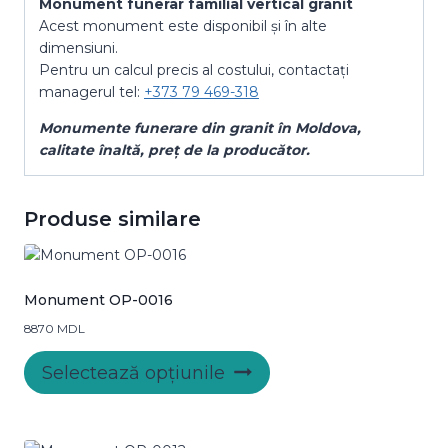
Monument funerar familial vertical granit
Acest monument este disponibil și în alte
dimensiuni.
Pentru un calcul precis al costului, contactați
managerul tel:
+373 79 469-318
Monumente funerare din granit
în Moldova
,
calitate
înaltă, preț
de la producător.
Produse similare
Monument OP-0016
8870
MDL
Acest
Selectează opțiunile
produs
are
mai