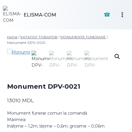
Skip
to
☎
ELISMA-COM
content
Home
/
КАТАЛОГ ТОВАРОВ
/
MONUMENTE FUNERARE
/
Monument DPV-0021
Monument DPV-0021
13010
MDL
Monument funerar comun la comandă
Mărimea:
înălțime – 1,2m; lățime – 0,6m; grosime – 0,06m