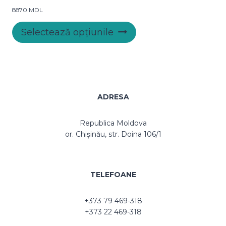
pot
8870
MDL
fi
Acest
alese
Selectează opțiunile
produs
în
are
pagina
mai
produsului.
multe
variații.
Opțiunile
ADRESA
pot
fi
Republica Moldova
alese
or. Chișinău, str. Doina 106/1
în
pagina
produsului.
TELEFOANE
+373 79 469-318
+373 22 469-318