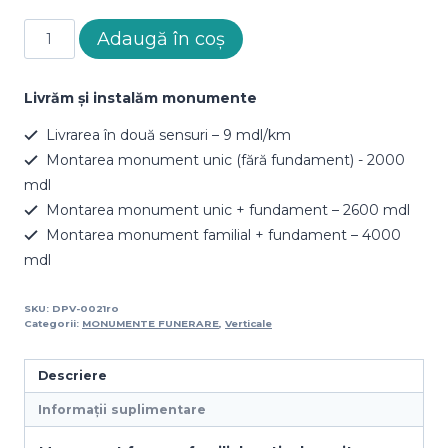
Cantitate
Adaugă în coș
Monument
DPV-
0021
Livrăm și instalăm monumente
Livrarea în două sensuri – 9 mdl/km
Montarea monument unic (fără fundament) - 2000
mdl
Montarea monument unic + fundament – 2600 mdl
Montarea monument familial + fundament – 4000
mdl
SKU:
DPV-0021ro
Categorii:
MONUMENTE FUNERARE
,
Verticale
Descriere
Informații suplimentare