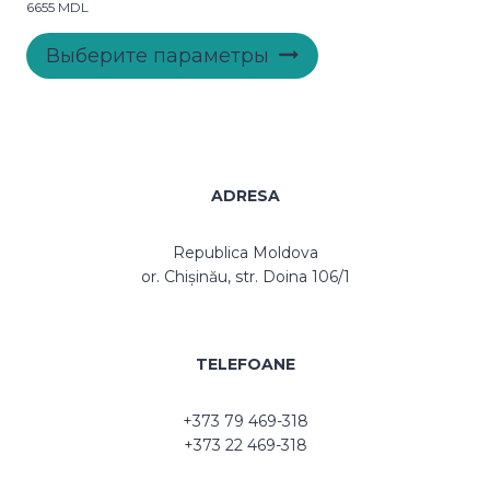
6655
MDL
на
Этот
странице
Выберите параметры
товар
товара.
имеет
несколько
вариаций.
Опции
можно
ADRESA
выбрать
на
Republica Moldova
странице
or. Chișinău, str. Doina 106/1
товара.
TELEFOANE
+373 79 469-318
+373 22 469-318