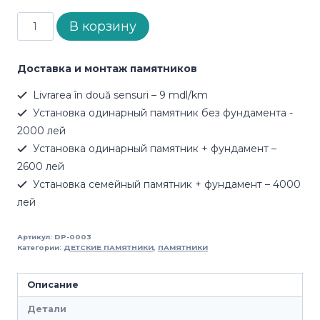
Количество
В корзину
товара
Памятник
DP-
Доставка и монтаж памятников
0003
Livrarea în două sensuri – 9 mdl/km
Установка одинарный памятник без фундамента -
2000 лей
Установка одинарный памятник + фундамент –
2600 лей
Установка семейный памятник + фундамент – 4000
лей
Артикул:
DP-0003
Категории:
ДЕТСКИЕ ПАМЯТНИКИ
,
ПАМЯТНИКИ
Описание
Детали